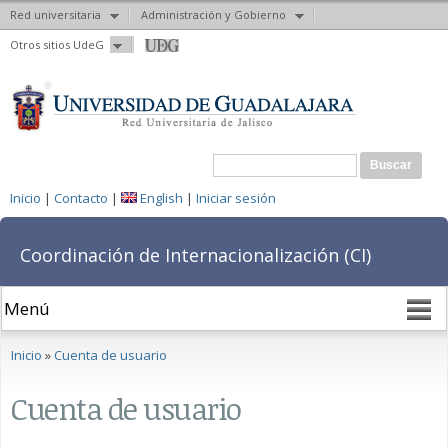
Red universitaria
Administración y Gobierno
Pasar al
Otros sitios UdeG
contenido
principal
Formulario de búsqueda
Buscar
Inicio
|
Contacto
|
English
|
Iniciar sesión
Coordinación de Internacionalización (CI)
Se encuentra usted aquí
Inicio
»
Cuenta de usuario
Cuenta de usuario